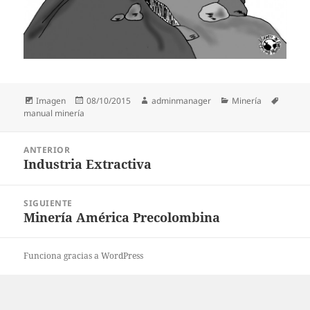
Formato
Publicado
Autor
Categorías
Etiquet
Imagen
08/10/2015
adminmanager
Minería
el
manual minería
Navegación
ANTERIOR
de
Industria Extractiva
Entrada
entradas
anterior:
SIGUIENTE
Minería América Precolombina
Entrada
siguiente:
Funciona gracias a WordPress