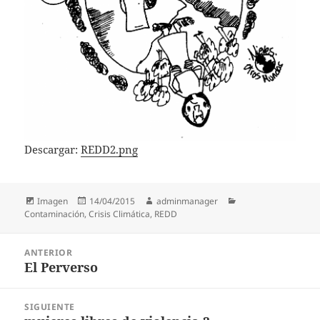
Descargar:
REDD2.png
Formato
Publicado
Autor
Categorías
Imagen
14/04/2015
adminmanager
el
Contaminación
,
Crisis Climática
,
REDD
Navegación
ANTERIOR
de
El Perverso
Entrada
entradas
anterior:
SIGUIENTE