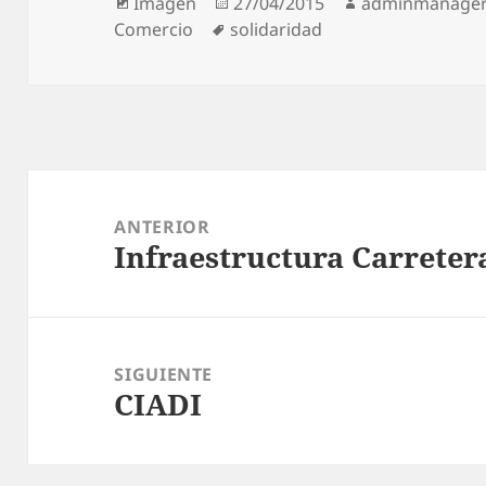
Formato
Publicado
Autor
Imagen
27/04/2015
adminmanage
Etiquetas
el
Comercio
solidaridad
Navegación
de
ANTERIOR
Infraestructura Carreter
entradas
Entrada
anterior:
SIGUIENTE
CIADI
Entrada
siguiente: