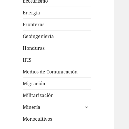
Ecoturismo
Energía
Fronteras
Geoingeniería
Honduras
IFIS
Medios de Comunicación
Migración
Militarización
expande
Minería
el
menú
Monocultivos
inferior