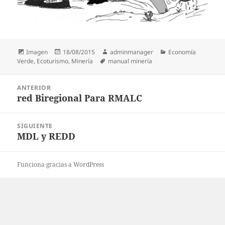
Formato
Publicado
Autor
Categorías
Imagen
18/08/2015
adminmanager
Economía
el
Etiquetas
Verde
,
Ecoturismo
,
Minería
manual minería
Navegación
ANTERIOR
de
red Biregional Para RMALC
Entrada
entradas
anterior:
SIGUIENTE
MDL y REDD
Entrada
siguiente:
Funciona gracias a WordPress