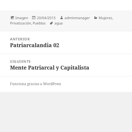
Formato
Publicado
Autor
Categorías
Imagen
20/04/2015
adminmanager
Mujeres
,
el
Etiquetas
Privatización
,
Pueblos
agua
Navegación
ANTERIOR
de
Patriarcalandia 02
Entrada
entradas
anterior:
SIGUIENTE
Mente Patriarcal y Capitalista
Entrada
siguiente:
Funciona gracias a WordPress