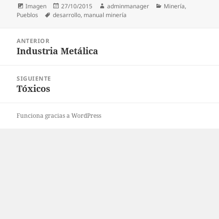
Formato
Publicado
Autor
Categorías
Imagen
27/10/2015
adminmanager
Minería
,
Etiquetas
el
Pueblos
desarrollo
,
manual minería
Navegación
ANTERIOR
de
Industria Metálica
Entrada
entradas
anterior:
SIGUIENTE
Tóxicos
Entrada
siguiente:
Funciona gracias a WordPress