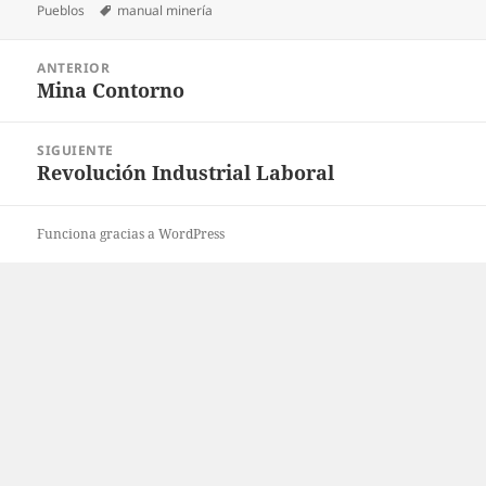
Etiquetas
el
Pueblos
manual minería
Navegación
ANTERIOR
de
Mina Contorno
Entrada
entradas
anterior:
SIGUIENTE
Revolución Industrial Laboral
Entrada
siguiente:
Funciona gracias a WordPress