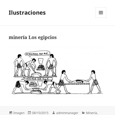
Ilustraciones
MENÚ
Y
WIDGETS
minería Los egipcios
Formato
Publicado
Autor
Categorías
Imagen
08/10/2015
adminmanager
Minería
,