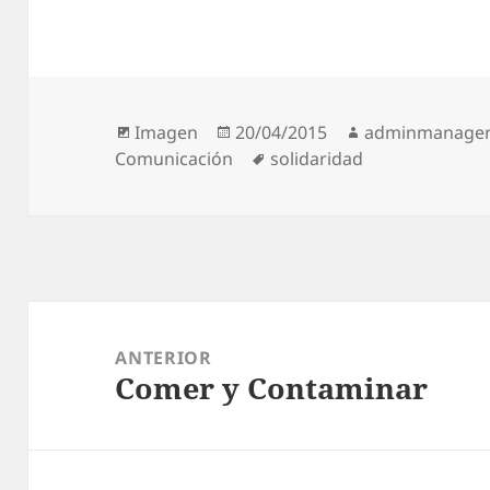
Formato
Publicado
Autor
Imagen
20/04/2015
adminmanage
el
Etiquetas
Comunicación
solidaridad
Navegación
de
ANTERIOR
Comer y Contaminar
entradas
Entrada
anterior: