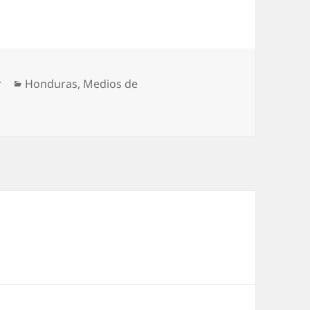
Categorías
r
Honduras
,
Medios de