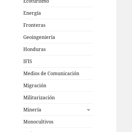
Ecoturismo
Energía
Fronteras
Geoingeniería
Honduras
IFIS
Medios de Comunicación
Migración
Militarización
expande
Minería
el
menú
Monocultivos
inferior