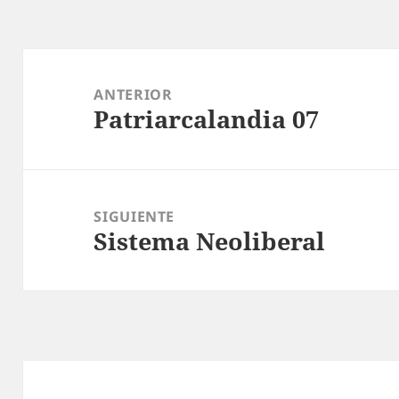
Navegación
de
ANTERIOR
Patriarcalandia 07
entradas
Entrada
anterior:
SIGUIENTE
Sistema Neoliberal
Entrada
siguiente: