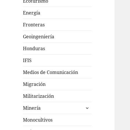
Ecoturismo
Energía
Fronteras
Geoingeniería
Honduras
IFIS
Medios de Comunicación
Migración
Militarización
expande
Minería
el
menú
Monocultivos
inferior