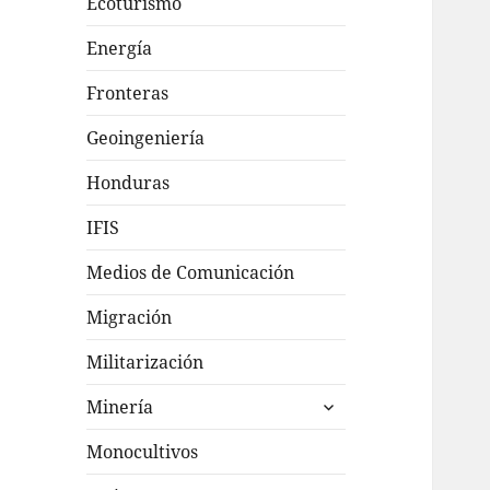
Ecoturismo
Energía
Fronteras
Geoingeniería
Honduras
IFIS
Medios de Comunicación
Migración
Militarización
expande
Minería
el
menú
Monocultivos
inferior