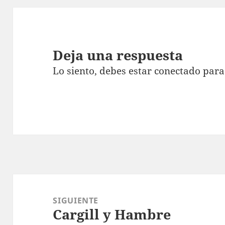
Deja una respuesta
Lo siento, debes estar
conectado
para
Navegación
de
SIGUIENTE
Cargill y Hambre
entradas
Entrada