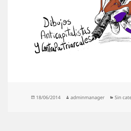
Publicado
Autor
Catego
18/06/2014
adminmanager
Sin cat
el