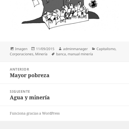
Formato
Publicado
Autor
Categorías
Imagen
11/09/2015
adminmanager
Capitalismo
,
el
Etiquetas
Corporaciones
,
Minería
banca
,
manual minería
Navegación
ANTERIOR
de
Mayor pobreza
Entrada
entradas
anterior:
SIGUIENTE
Agua y minería
Entrada
siguiente:
Funciona gracias a WordPress