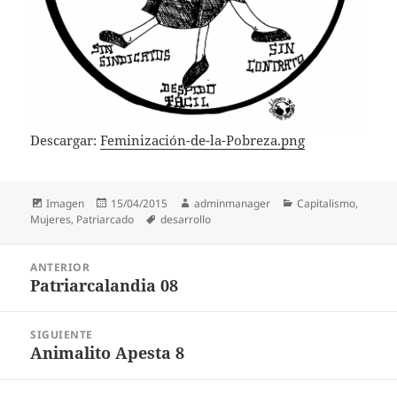
Descargar:
Feminización-de-la-Pobreza.png
Formato
Publicado
Autor
Categorías
Imagen
15/04/2015
adminmanager
Capitalismo
,
el
Etiquetas
Mujeres
,
Patriarcado
desarrollo
Navegación
ANTERIOR
de
Patriarcalandia 08
Entrada
entradas
anterior:
SIGUIENTE
Animalito Apesta 8
Entrada
siguiente: