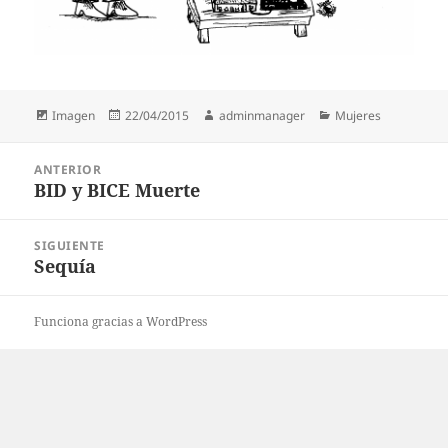
Formato
Publicado
Autor
Categorías
Imagen
22/04/2015
adminmanager
Mujeres
el
Navegación
ANTERIOR
de
BID y BICE Muerte
Entrada
entradas
anterior:
SIGUIENTE
Sequía
Entrada
siguiente:
Funciona gracias a WordPress