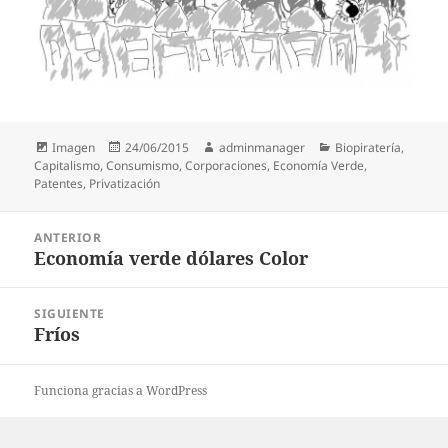
Formato
Publicado
Autor
Categorías
Imagen
24/06/2015
adminmanager
Biopiratería
,
el
Capitalismo
,
Consumismo
,
Corporaciones
,
Economía Verde
,
Patentes
,
Privatización
Navegación
ANTERIOR
de
Economía verde dólares Color
Entrada
entradas
anterior:
SIGUIENTE
Fríos
Entrada
siguiente:
Funciona gracias a WordPress