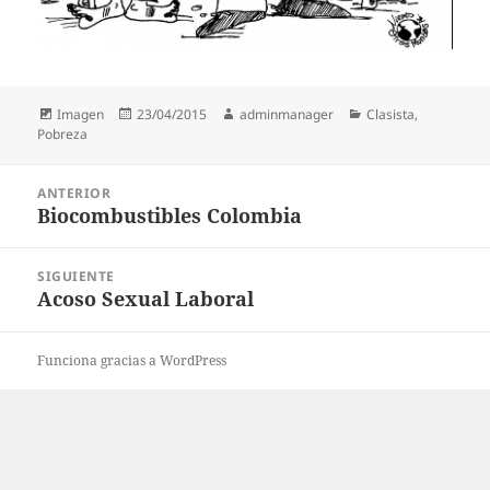
Formato
Publicado
Autor
Categorías
Imagen
23/04/2015
adminmanager
Clasista
,
el
Pobreza
Navegación
ANTERIOR
de
Biocombustibles Colombia
Entrada
entradas
anterior:
SIGUIENTE
Acoso Sexual Laboral
Entrada
siguiente:
Funciona gracias a WordPress