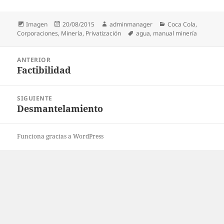
Formato
Publicado
Autor
Categorías
Imagen
20/08/2015
adminmanager
Coca Cola
,
el
Etiquetas
Corporaciones
,
Minería
,
Privatización
agua
,
manual minería
Navegación
ANTERIOR
de
Factibilidad
Entrada
entradas
anterior:
SIGUIENTE
Desmantelamiento
Entrada
siguiente:
Funciona gracias a WordPress