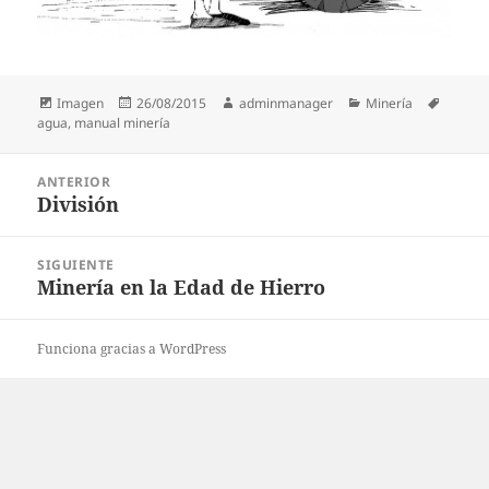
Formato
Publicado
Autor
Categorías
Etiquet
Imagen
26/08/2015
adminmanager
Minería
el
agua
,
manual minería
Navegación
ANTERIOR
de
División
Entrada
entradas
anterior:
SIGUIENTE
Minería en la Edad de Hierro
Entrada
siguiente:
Funciona gracias a WordPress