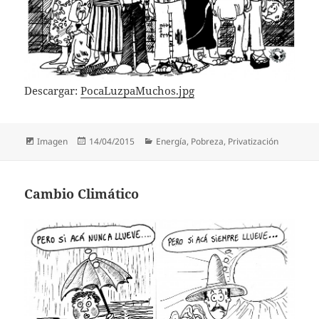
Descargar:
PocaLuzpaMuchos.jpg
Formato
Publicado
Categorías
Imagen
14/04/2015
Energía
,
Pobreza
,
Privatización
el
Cambio Climático