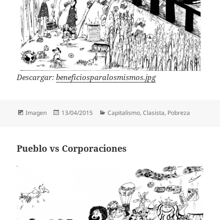
Descargar:
beneficiosparalosmismos.jpg
Formato
Publicado
Categorías
Imagen
13/04/2015
Capitalismo
,
Clasista
,
Pobreza
el
Pueblo vs Corporaciones