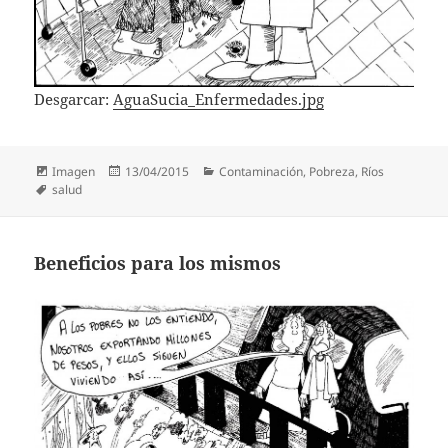
Desgarcar:
AguaSucia_Enfermedades.jpg
Formato
Publicado
Categorías
Imagen
13/04/2015
Contaminación
,
Pobreza
,
Ríos
Etiquetas
el
salud
Beneficios para los mismos