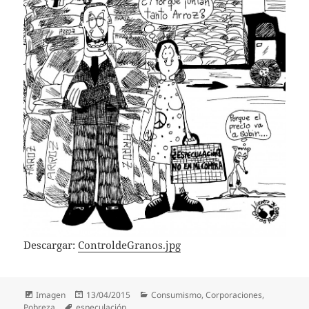
Descargar:
ControldeGranos.jpg
Formato
Publicado
Categorías
Imagen
13/04/2015
Consumismo
,
Corporaciones
,
Etiquetas
el
Pobreza
especulación