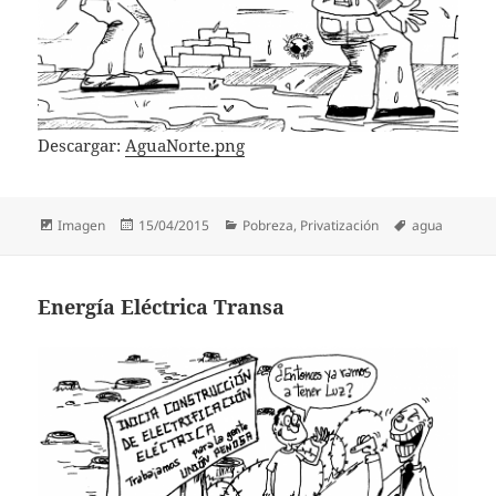
Descargar:
AguaNorte.png
Formato
Publicado
Categorías
Etiquetas
Imagen
15/04/2015
Pobreza
,
Privatización
agua
el
Energía Eléctrica Transa