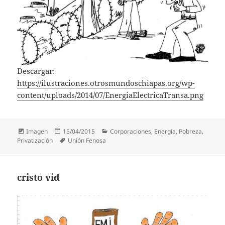
Descargar:
https://ilustraciones.otrosmundoschiapas.org/wp-
content/uploads/2014/07/EnergiaElectricaTransa.png
Formato
Publicado
Categorías
Imagen
15/04/2015
Corporaciones
,
Energía
,
Pobreza
,
el
Etiquetas
Privatización
Unión Fenosa
cristo vid