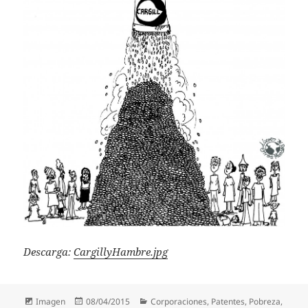
Descarga:
CargillyHambre.jpg
Formato
Publicado
Categorías
Imagen
08/04/2015
Corporaciones
,
Patentes
,
Pobreza
,