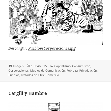
Descargar:
PueblovsCorporaciones.jpg
Formato
Publicado
Categorías
Imagen
13/04/2015
Capitalismo
,
Consumismo
,
el
Corporaciones
,
Medios de Comunicación
,
Pobreza
,
Privatización
,
Pueblos
,
Tratados de Libre Comercio
Cargill y Hambre