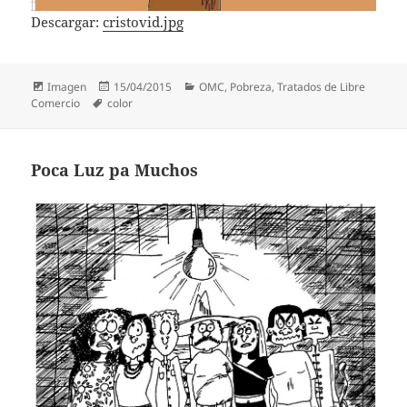
Descargar:
cristovid.jpg
Formato
Publicado
Categorías
Imagen
15/04/2015
OMC
,
Pobreza
,
Tratados de Libre
Etiquetas
el
Comercio
color
Poca Luz pa Muchos