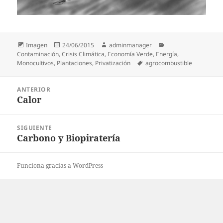
Formato
Publicado
Autor
Categorías
Imagen
24/06/2015
adminmanager
el
Contaminación
,
Crisis Climática
,
Economía Verde
,
Energía
,
Etiquetas
Monocultivos
,
Plantaciones
,
Privatización
agrocombustible
Navegación
ANTERIOR
de
Calor
Entrada
entradas
anterior:
SIGUIENTE
Carbono y Biopiratería
Entrada
siguiente:
Funciona gracias a WordPress