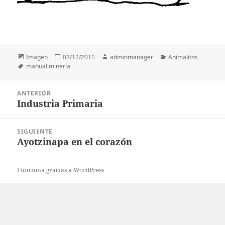
Formato
Publicado
Autor
Categorías
Imagen
03/12/2015
adminmanager
Animalitos
Etiquetas
el
manual minería
Navegación
ANTERIOR
de
Industria Primaria
Entrada
entradas
anterior:
SIGUIENTE
Ayotzinapa en el corazón
Entrada
siguiente:
Funciona gracias a WordPress