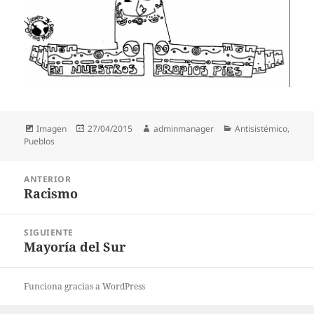
Formato
Publicado
Autor
Categorías
Imagen
27/04/2015
adminmanager
Antisistémico
,
el
Pueblos
Navegación
ANTERIOR
de
Racismo
Entrada
entradas
anterior:
SIGUIENTE
Mayoría del Sur
Entrada
siguiente:
Funciona gracias a WordPress