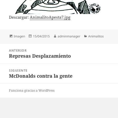
Descargar:
AnimalitoApesta7.jpg
Formato
Publicado
Autor
Categorías
Imagen
15/04/2015
adminmanager
Animalitos
el
Navegación
ANTERIOR
de
Represas Desplazamiento
Entrada
entradas
anterior:
SIGUIENTE
McDonalds contra la gente
Entrada
siguiente:
Funciona gracias a WordPress