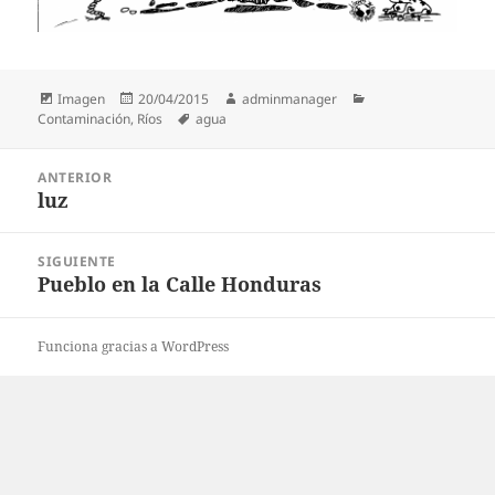
Formato
Publicado
Autor
Categorías
Imagen
20/04/2015
adminmanager
el
Etiquetas
Contaminación
,
Ríos
agua
Navegación
ANTERIOR
de
luz
Entrada
entradas
anterior:
SIGUIENTE
Pueblo en la Calle Honduras
Entrada
siguiente:
Funciona gracias a WordPress