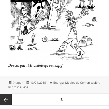
Descargar:
MilesdeRepresas.jpg
Formato
Publicado
Categorías
Imagen
13/04/2015
Energía
,
Medios de Comunicación
,
el
Represas
,
Ríos
Paginación
PÁGINA
3
de
entradas